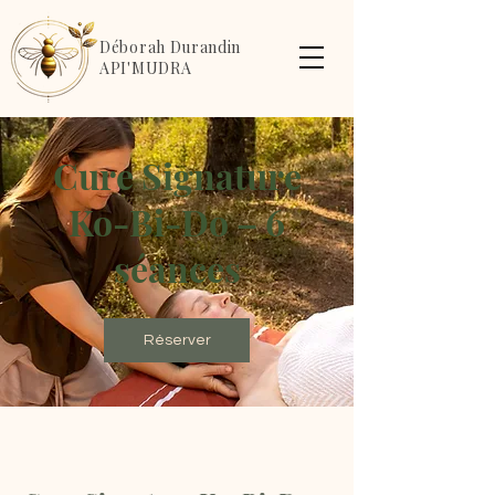
Déborah Durandin
API'MUDRA
Cure Signature
Ko-Bi-Do – 6
séances
Réserver