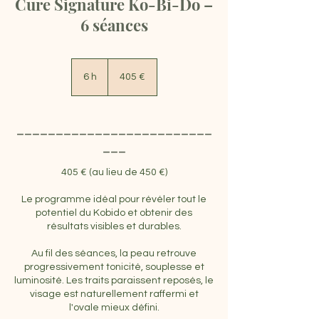
Cure Signature Ko-Bi-Do –
6 séances
405
euros
6 h
6
405 €
h
_________________________
___
405 € (au lieu de 450 €)
Le programme idéal pour révéler tout le
potentiel du Kobido et obtenir des
résultats visibles et durables.
Au fil des séances, la peau retrouve
progressivement tonicité, souplesse et
luminosité. Les traits paraissent reposés, le
visage est naturellement raffermi et
l'ovale mieux défini.