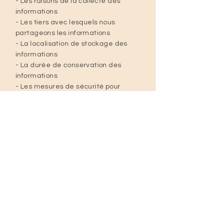
- Les raisons de la collecte des
informations
- Les tiers avec lesquels nous
partageons les informations
- La localisation de stockage des
informations
- La durée de conservation des
informations
- Les mesures de sécurité pour
protéger les informations
- Les mises à jour de la politique de
confidentialité
Pour des informations plus détaillées
sur notre politique de confidentialité,
n'hésitez pas à nous contacter.
Déborah Durandin
06 66 57 58 41
|