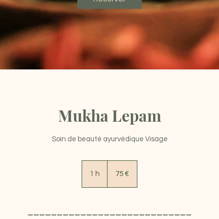
Mukha Lepam
Soin de beauté ayurvédique Visage
75
euros
1 h
1
75 €
____________________________