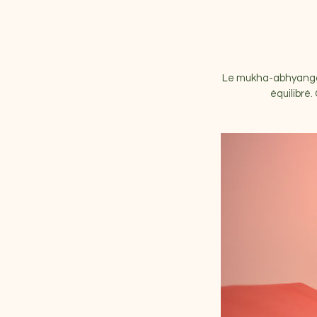
Le mukha-abhyanga p
équilibré