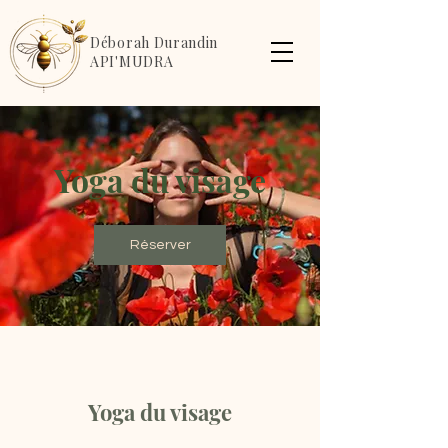
Déborah Durandin
API'MUDRA
Yoga du visage
Réserver
Yoga du visage